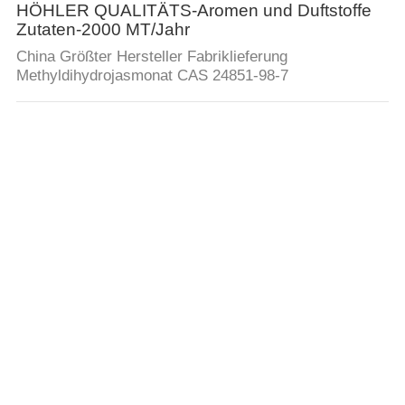
HÖHLER QUALITÄTS-Aromen und Duftstoffe
Zutaten-2000 MT/Jahr
China Größter Hersteller Fabriklieferung
Methyldihydrojasmonat CAS 24851-98-7
Hochwertige Nährstoff- und
Mineralstoffeinhaltsstoffe-3000 MT/Jahr
China Original Größte Fabrik Hersteller Lieferung
Hochwertiges Natriumpyrurvat CAS 113-24-6
Hochwertige Lebensmittel- und
Futtermittelzutaten - 2500 MT/Jahr
China Größte Fabrik Hersteller Lieferung Beta-
Nikotinamid Adenin Dinukleotid (NAD) CAS 53-84-9
zur Lieferung auf Lager
Hohe Qualität - Vitamin-Zutaten-1000 MT/Jahr
China Fabrikhersteller Lieferung hochwertige