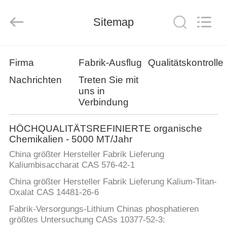
Leader
Biochemical
Group.
All
Sitemap
Rights
Reserved.
Developed
by
ZU
ECER
Firma
Fabrik-Ausflug
Qualitätskontrolle
HAUSE
Nachrichten
Treten Sie mit
uns in
PRODUKTE
Verbindung
HÖCHQUALITÄTSREFINIERTE organische
ÜBER
Chemikalien - 5000 MT/Jahr
UNS
China größter Hersteller Fabrik Lieferung
Kaliumbisaccharat CAS 576-42-1
WERKSBESICHTIGUNG
China größter Hersteller Fabrik Lieferung Kalium-Titan-
Oxalat CAS 14481-26-6
Fabrik-Versorgungs-Lithium Chinas phosphatieren
QUALITÄTSKONTROLLE
größtes Untersuchung CASs 10377-52-3: