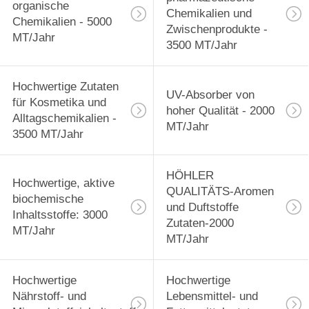
organische
Chemikalien und
Zwischenprodukte -
Chemikalien - 5000
KONTAKT
Zwischenprodukte -
MT/Jahr
MIT
3500 MT/Jahr
3500 MT/Jahr
1459
UNS
Hochwertige
Hochwertige Zutaten
UV-Absorber von
für Kosmetika und
hoher Qualität - 2000
NEUIGKEITEN
Zutaten für
Alltagschemikalien -
MT/Jahr
3500 MT/Jahr
Kosmetika und
SITEMAP
Alltagschemikalien -
HÖHLER
Hochwertige, aktive
QUALITÄTS-Aromen
3500 MT/Jahr
PRIVACY
biochemische
und Duftstoffe
13
Inhaltsstoffe: 3000
POLICY
Zutaten-2000
UV-Absorber von
MT/Jahr
MT/Jahr
hoher Qualität -
Hochwertige
Hochwertige
2000 MT/Jahr
Nährstoff- und
Lebensmittel- und