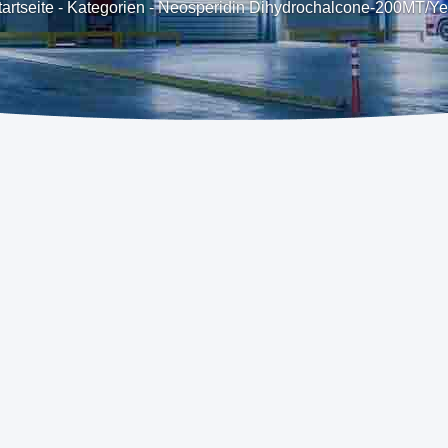
artseite
-
Kategorien
-
Neosperidin Dihydrochalcone-200MT/Ye