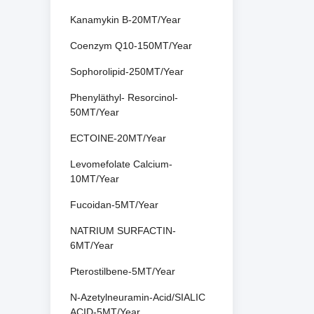
Kanamykin B-20MT/Year
Coenzym Q10-150MT/Year
Sophorolipid-250MT/Year
Phenyläthyl- Resorcinol-
50MT/Year
ECTOINE-20MT/Year
Levomefolate Calcium-
10MT/Year
Fucoidan-5MT/Year
NATRIUM SURFACTIN-
6MT/Year
Pterostilbene-5MT/Year
N-Azetylneuramin-Acid/SIALIC
ACID-5MT/Year