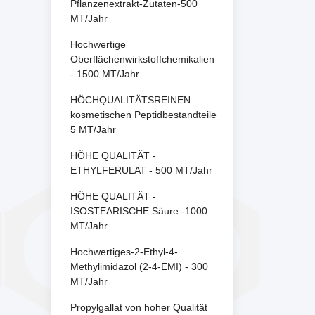
Pflanzenextrakt-Zutaten-500
MT/Jahr
Hochwertige
Oberflächenwirkstoffchemikalien
- 1500 MT/Jahr
HÖCHQUALITÄTSREINEN
kosmetischen Peptidbestandteile
5 MT/Jahr
HÖHE QUALITÄT -
ETHYLFERULAT - 500 MT/Jahr
HÖHE QUALITÄT -
ISOSTEARISCHE Säure -1000
MT/Jahr
Hochwertiges-2-Ethyl-4-
Methylimidazol (2-4-EMI) - 300
MT/Jahr
Propylgallat von hoher Qualität