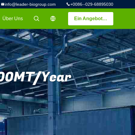
info@leader-biogroup.com
+0086--029-68895030
Über Uns
Ein Angebot bekommen
描述
描述
200MT/Year