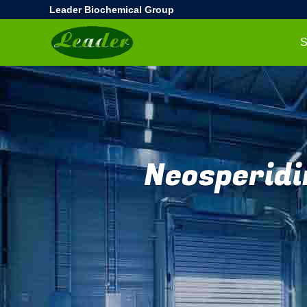
Leader Biochemical Group
S
Neosperid