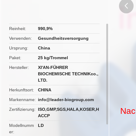
butto
Reinheit
990,9%
Verwenden
Gesundheitsversorgung
Ursprung
China
Paket
25 kg/Trommel
Hersteller
XI'AN-FÜHRER
BIOCHEMISCHE TECHNIKco.,
LTD.
Herkunftsort
CHINA
Markenname
info@leader-biogroup.com
Nac
Zertifizierung
ISO,GMP,SGS,HALA,KOSER,H
ACCP
Modellnumm
LD
er