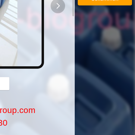
button
group.com
30