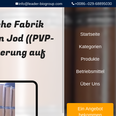
info@leader-biogroup.com
+0086--029-68895030
he Fabrik
n Jod ((PVP-
Startseite
Kategorien
ferung auf
Produkte
Betriebsmittel
Über Uns
Ein Angebot
bekommen