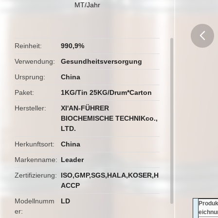
MT/Jahr
Reinheit
990,9%
butto
Verwendung
Gesundheitsversorgung
Ursprung
China
Paket
1KG/Tin 25KG/Drum*Carton
Hersteller
XI'AN-FÜHRER
BIOCHEMISCHE TECHNIKco.,
LTD.
Herkunftsort
China
Markenname
Leader
Zertifizierung
ISO,GMP,SGS,HALA,KOSER,H
ACCP
Modellnumm
LD
Produk
er
eichnu