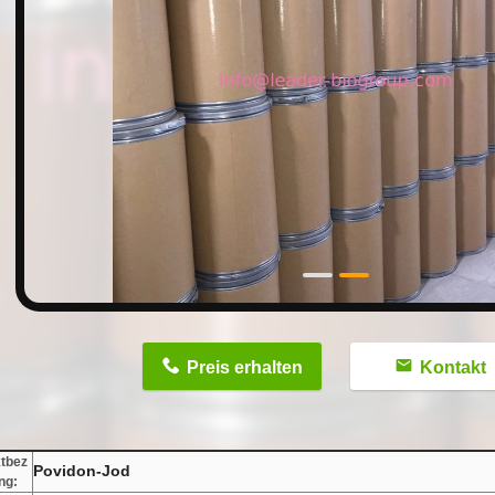
n
Preis erhalten
Kontakt
tbez
Povidon-Jod
ng: