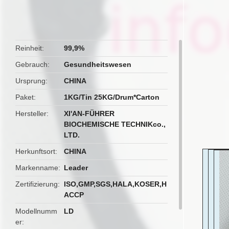
butto
Reinheit
99,9%
Gebrauch
Gesundheitswesen
Ursprung
CHINA
Paket
1KG/Tin 25KG/Drum*Carton
Hersteller
XI'AN-FÜHRER
BIOCHEMISCHE TECHNIKco.,
LTD.
Herkunftsort
CHINA
Markenname
Leader
Zertifizierung
ISO,GMP,SGS,HALA,KOSER,H
ACCP
Modellnumm
LD
er