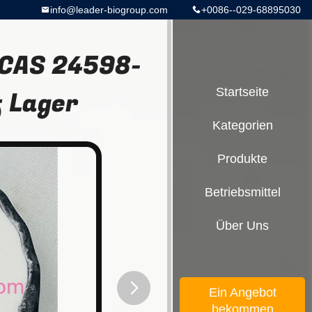
info@leader-biogroup.com
+0086--029-68895030
 CAS 24598-
f Lager
Startseite
Kategorien
Produkte
Betriebsmittel
Über Uns
Ein Angebot
bekommen