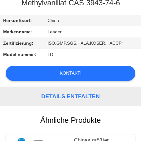
Methylvanillat CAS 3943-74-6
KONTAKT
MIT
Herkunftsort:
China
UNS
Markenname:
Leader
Zertifizierung:
ISO,GMP,SGS,HALA,KOSER,HACCP
NEUIGKEITEN
Modellnummer:
LD
SITEMAP
KONTAKT!
PRIVACY
DETAILS ENTFALTEN
POLICY
Ähnliche Produkte
Chinas größter