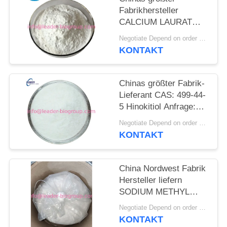
Fabrikhersteller
CALCIUM LAURAT
CAS 4696-56-4 Für
Negotiate Depend on order quantity MOQ:25KGS
sofortige Lieferung
KONTAKT
Chinas größter Fabrik-
Lieferant CAS: 499-44-
5 Hinokitiol Anfrage:
Info@Leader-
Negotiate Depend on order quantity MOQ:25KG
Biogroup.Com
KONTAKT
China Nordwest Fabrik
Hersteller liefern
SODIUM METHYL
STEAROYL TAURATE
Negotiate Depend on order quantity MOQ:25KGS
CAS 149-39-3 Für die
KONTAKT
Lieferung ab Lager