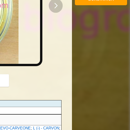
button
AEVO-CARVEONE
;
L (-) - CARVON
;