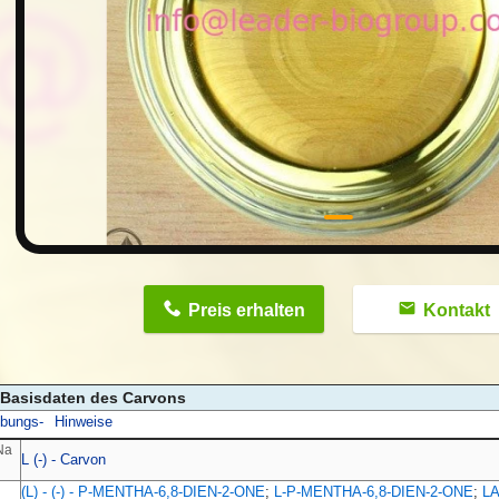
n
Preis erhalten
Kontakt
 - Basisdaten des Carvons
ibungs-
Hinweise
Na
L (-) - Carvon
(L) - (-) - P-MENTHA-6,8-DIEN-2-ONE
;
L-P-MENTHA-6,8-DIEN-2-ONE
;
L