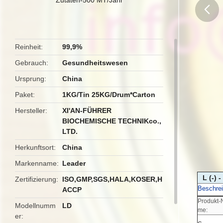
butto
Reinheit
99,9%
Gebrauch
Gesundheitswesen
Ursprung
China
Paket
1KG/Tin 25KG/Drum*Carton
Hersteller
XI'AN-FÜHRER
BIOCHEMISCHE TECHNIKco.,
LTD.
Herkunftsort
China
Markenname
Leader
L (-)
Zertifizierung
ISO,GMP,SGS,HALA,KOSER,H
Beschre
ACCP
Produkt-
Modellnumm
LD
me:
er