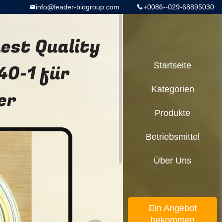
info@leader-biogroup.com
+0086--029-68895030
hest Quality
40-1 für
Startseite
Kategorien
er
Produkte
Betriebsmittel
Über Uns
Ein Angebot
bekommen